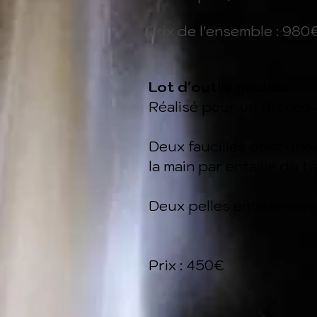
Prix de l'ensemble : 980
Lot d'outils gaulois
Réalisé p
our un Archéo
Deux faucilles dont une
la main par entaille du t
Deux pelles entièrement
Prix : 450€