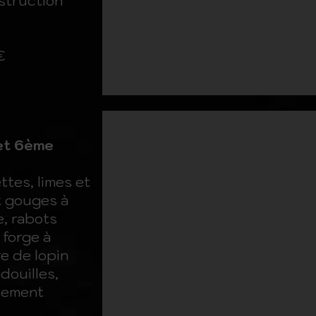
struction
€
et 6ème
ttes, limes et
t gouges à
re, rabots
 forge à
e de lopin
douilles,
itement