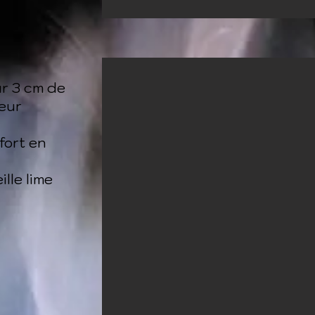
ur 3 cm de
seur
fort en
ille lime