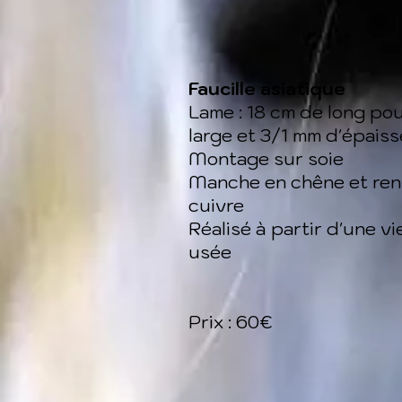
Faucille asiatique
Lame : 18 cm de long po
large et 3/1 mm d'épais
Montage sur soie
Manche en chêne et ren
cuivre
Réalisé à partir d'une vie
usée
Prix : 60€