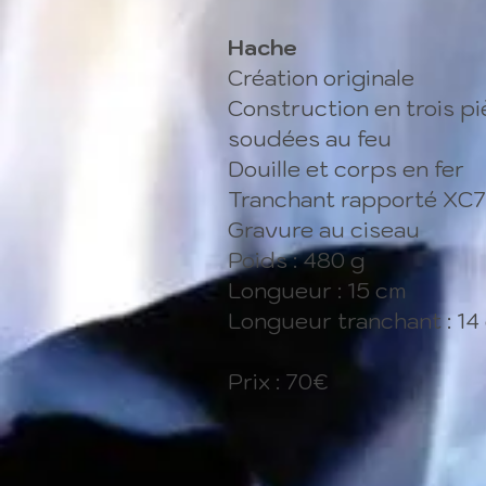
Hache
Création originale
Construction en trois p
soudées au feu
Douille et corps en fer
Tranchant rapporté XC
Gravure au ciseau
Poids : 480 g
Longueur : 15 cm
Longueur tranchant : 14
Prix : 70€