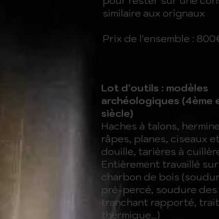
pour rester sur une con
similaire aux orignaux
Prix de l'ensemble : 800
Lot d'outils : modèles
archéologiques (4ème 
siècle)
Haches à talons, hermine
râpes, planes, ciseaux e
douille, tarières à cuillè
Entièrement travaillé sur
charbon de bois (soudur
pré-percé, soudure des 
tranchant rapporté, tra
thermique...)