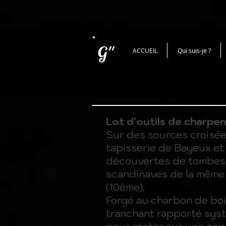
G''
ACCUEIL
Qui suis-je ?
Lot d'outils de charpen
Sur des sources croisée
tapisserie de Bayeux et 
découvertes de tombes
scandinaves de la même
(10ème).
Forgé au charbon de boi
tranchant rapporté sys