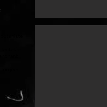
€
-botaniste
 dentelée à
ranchant
 forgées