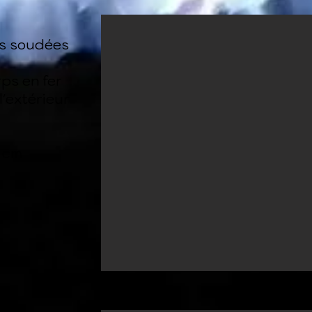
es soudées
rps en fer
l'extérieur
 cm