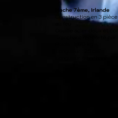
Hache 7ème, Irlande
Construction en 3 pièc
au feu
Douille acier doux et co
Tranchant rapporté par 
Poids : 1,170 kg
Longueur : 25 cm
Longueur tranchant : 25
Prix : 120€