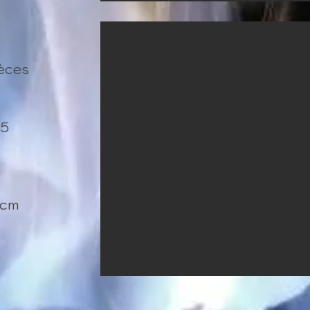
ièces
75
 cm