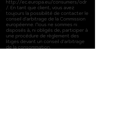
http://ec.europa.eu/consumers/odr
/.
En tant que client, vous avez
toujours la possibilité de contacter le
conseil d'arbitrage de la Commission
européenne. Nous ne sommes ni
disposés à, ni obligés de, participer à
une procédure de règlement des
litiges devant un conseil d'arbitrage
de la consommation.
Livraison et retours
Termes et conditions
Politique de cookies