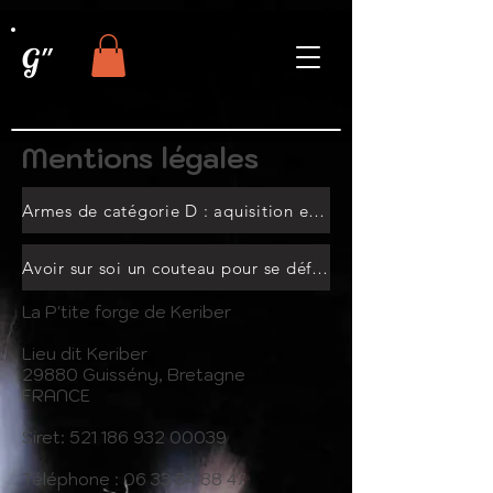
G''
Mentions légales
Armes de catégorie D : aquisition et détention libre
Avoir sur soi un couteau pour se défendre
La P'tite forge de Keriber
Lieu dit Keriber
29880 Guissény, Bretagne
FRANCE
Siret:
521 186 932 00039
Téléphone :
06 33 54 88 47