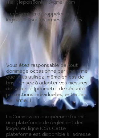
Mail :
lepoissonlion@gmail.com
Il convient ici de rappeler la
législation sur les armes blanches :
Vous êtes responsable de tout
dommage occasionné par une arme
que vous utilisez, même en cas de
bris. Pensez à adapter vos mesures
de sécurité (périmètre de sécurité,
protections individuelles, entretien
de l'arme...)
La Commission européenne fournit
une plateforme de règlement des
litiges en ligne (OS). Cette
plateforme est disponible à l'adresse